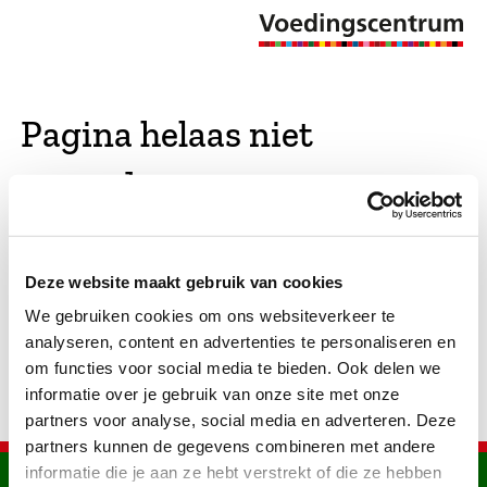
Pagina helaas niet
gevonden
De opgevraagde pagina bestaat niet (meer). We
Deze website maakt gebruik van cookies
hebben gekeken of er vergelijkbare pagina's
We gebruiken cookies om ons websiteverkeer te
bestaan. Als dat zo is, dan zie je die hier.
analyseren, content en advertenties te personaliseren en
om functies voor social media te bieden. Ook delen we
informatie over je gebruik van onze site met onze
partners voor analyse, social media en adverteren. Deze
partners kunnen de gegevens combineren met andere
informatie die je aan ze hebt verstrekt of die ze hebben