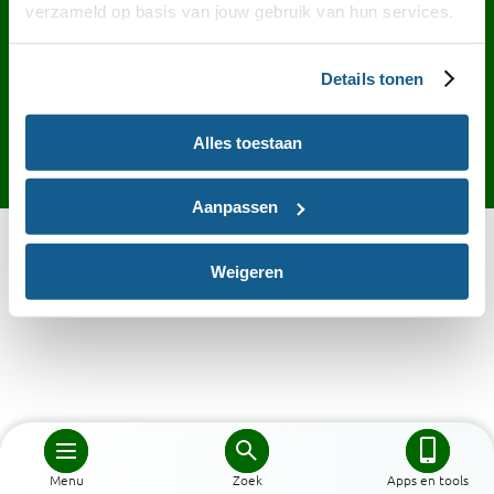
Contact
English
Privacy
Cookies
verzameld op basis van jouw gebruik van hun services.
Toegankelijkheid
Desktop site
Details tonen
Alles toestaan
Aanpassen
Weigeren
Menu
Zoek
Apps en tools