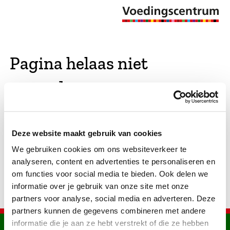
Pagina helaas niet
gevonden
De opgevraagde pagina bestaat niet (meer). We
Deze website maakt gebruik van cookies
hebben gekeken of er vergelijkbare pagina's
We gebruiken cookies om ons websiteverkeer te
bestaan. Als dat zo is, dan zie je die hier.
analyseren, content en advertenties te personaliseren en
om functies voor social media te bieden. Ook delen we
informatie over je gebruik van onze site met onze
partners voor analyse, social media en adverteren. Deze
partners kunnen de gegevens combineren met andere
informatie die je aan ze hebt verstrekt of die ze hebben