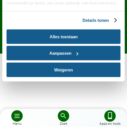
Contact
English
Privacy
Cookies
verzameld op basis van jouw gebruik van hun services.
Toegankelijkheid
Desktop site
Details tonen
Alles toestaan
Aanpassen
Weigeren
Menu
Zoek
Apps en tools