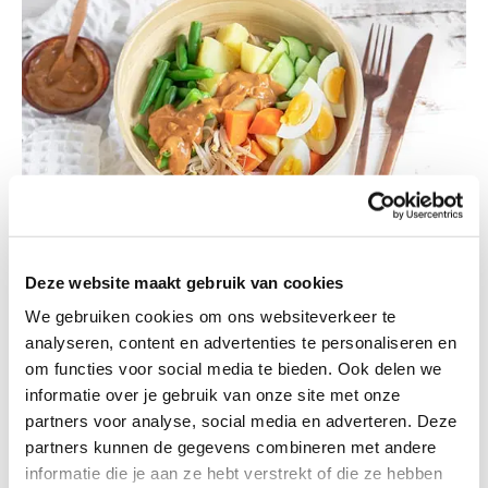
Groentebowl met kikkererwten en hummus
Deze website maakt gebruik van cookies
Boordevol groente
We gebruiken cookies om ons websiteverkeer te
2
hoofdgerecht
minder dan 30 minuten
analyseren, content en advertenties te personaliseren en
om functies voor social media te bieden. Ook delen we
620 kcal
informatie over je gebruik van onze site met onze
partners voor analyse, social media en adverteren. Deze
partners kunnen de gegevens combineren met andere
informatie die je aan ze hebt verstrekt of die ze hebben