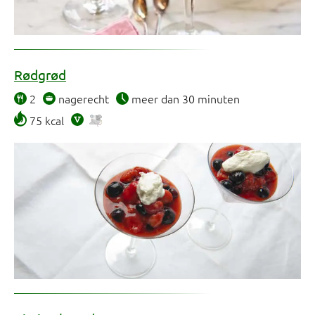
Rødgrød
2
nagerecht
meer dan 30 minuten
75 kcal