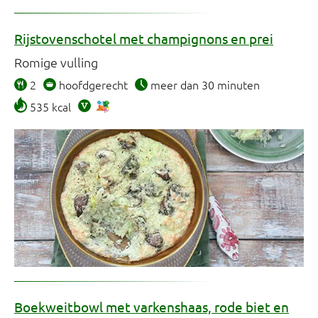
Bij verhoogd cholesterol (1307)
Caloriearm (897)
Rijstovenschotel met champignons en prei
Met weinig zout (1575)
Romige vulling
Vrij van ei (1303)
2
hoofdgerecht
meer dan 30 minuten
Vrij van gluten (806)
535 kcal
Vrij van melk (inclusief lactose) (927)
Vrij van noten, zaden, pitten en pinda's
(599)
Boekweitbowl met varkenshaas, rode biet en