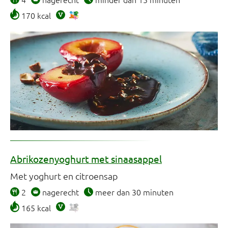
170 kcal
Abrikozenyoghurt met sinaasappel
Met yoghurt en citroensap
2
nagerecht
meer dan 30 minuten
165 kcal