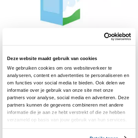
Wat staat er in de Schijf?
Wil je ook weten of iets een dag- of weekkeuze is?
Gebruik dan deze online tool. Zo kun je zelf zien of
Deze website maakt gebruik van cookies
iets een betere keuze is.
We gebruiken cookies om ons websiteverkeer te
analyseren, content en advertenties te personaliseren en
om functies voor social media te bieden. Ook delen we
informatie over je gebruik van onze site met onze
Bouwtoppers
partners voor analyse, social media en adverteren. Deze
Je hoeft natuurlijk niet voor alles zelf het wiel uit
partners kunnen de gegevens combineren met andere
informatie die je aan ze hebt verstrekt of die ze hebben
te vinden. Met onze bouwers stel je simpel een
verzameld op basis van jouw gebruik van hun services.
gezonde en duurzame topper samen.