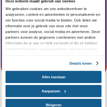
Deze website maakt gebruik van cookies
We gebruiken cookies om ons websiteverkeer te
analyseren, content en advertenties te personaliseren en
om functies voor social media te bieden. Ook delen we
informatie over je gebruik van onze site met onze
partners voor analyse, social media en adverteren. Deze
partners kunnen de gegevens combineren met andere
informatie die je aan ze hebt verstrekt of die ze hebben
verzameld op basis van jouw gebruik van hun services.
Details tonen
Alles toestaan
ZwangerHap
Aanpassen
Wat kun je nou wel en beter niet eten tijdens je
zwangerschap? Met de ZwangerHap zoek je dit
Weigeren