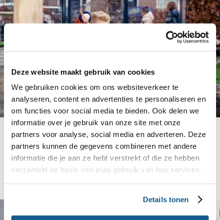
Deze website maakt gebruik van cookies
We gebruiken cookies om ons websiteverkeer te
analyseren, content en advertenties te personaliseren en
om functies voor social media te bieden. Ook delen we
informatie over je gebruik van onze site met onze
Gemeente en GGD
partners voor analyse, social media en adverteren. Deze
Als gemeente of GGD aan de slag met het GALA?
partners kunnen de gegevens combineren met andere
informatie die je aan ze hebt verstrekt of die ze hebben
Maak gebruik van onze ondersteuning. Samen gaan
verzameld op basis van jouw gebruik van hun services.
we voor een gezonde generatie.
Details tonen