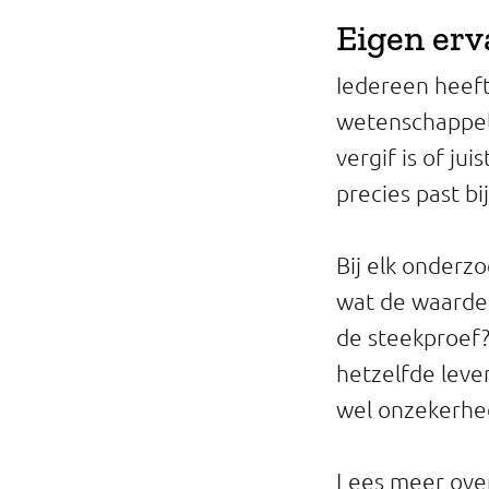
Professionals
Eigen erv
Onderwijs
Iedereen heeft
wetenschappeli
Eetomgevingen
vergif is of ju
Webshop
precies past b
Pers
Bij elk onderz
Over ons
wat de waarde 
de steekproef?
hetzelfde leve
wel onzekerhe
Lees meer ov