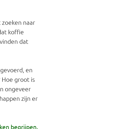
t zoeken naar
at koffie
 vinden dat
tgevoerd, en
 Hoe groot is
en ongeveer
happen zijn er
en begrijpen.