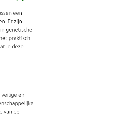
tussen een
n. Er zijn
 in genetische
het praktisch
at je deze
t
veilige en
enschappelijke
d van de