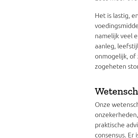
Het is lastig,
voedingsmiddel
namelijk veel e
aanleg, leefst
onmogelijk, of
zogeheten stor
Wetenscha
Onze wetensch
onzekerheden,
praktische adv
consensus. Er 