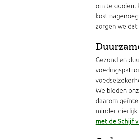
om te gooien, 
kost nagenoeg 
zorgen we dat 
Duurzame
Gezond en duu
voedingspatron
voedselzekerhe
We bieden onz
daarom geïnte
minder dierlij
met de Schijf v