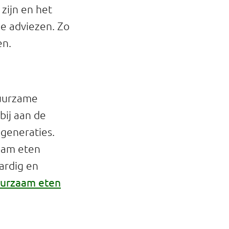
zijn en het
ze adviezen. Zo
en.
Duurzame
bij aan de
generaties.
aam eten
ardig en
uurzaam eten