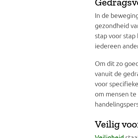
Gedragsv
In de beweging
gezondheid va
stap voor stap
iedereen ande
Om dit zo goed
vanuit de ged
voor specifiek
om mensen te i
handelingspers
Veilig vo
Veiligheid
staa