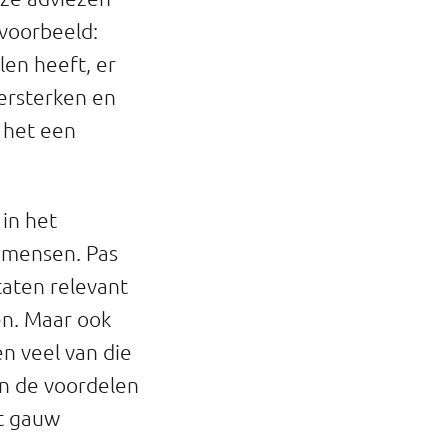
 voorbeeld:
len heeft, er
versterken en
 het een
 in het
p mensen. Pas
taten relevant
en. Maar ook
n veel van die
en de voordelen
et gauw