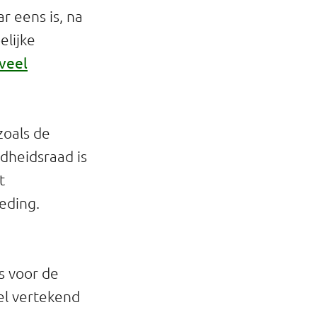
r eens is, na
elijke
veel
zoals de
dheidsraad is
t
eding.
s voor de
el vertekend