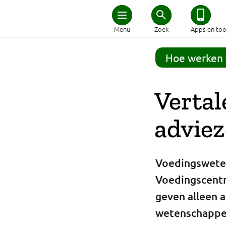
Home
Menu
Zoek
Apps en too
Schijf van Vijf
Hoe werken
Recepten
Vertal
Afvallen
advie
Zwanger en kind
Voedingsweten
Duurzaam eten
Voedingscentr
geven alleen 
Veilig eten
wetenschappel