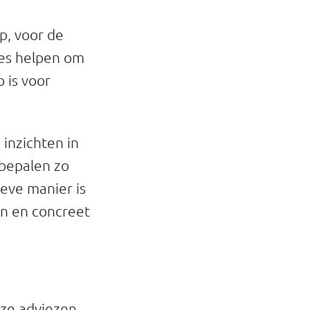
p, voor de
es helpen om
 is voor
inzichten in
bepalen zo
eve manier is
en en concreet
nze adviezen