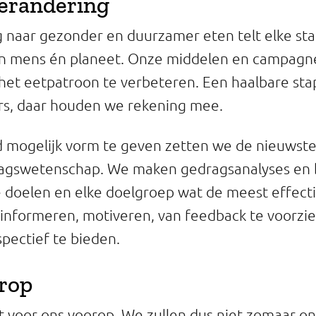
erandering
 naar gezonder en duurzamer eten telt elke sta
n mens én planeet. Onze middelen en campagn
 het eetpatroon te verbeteren. Een haalbare stap
rs, daar houden we rekening mee.
 mogelijk vorm te geven zetten we de nieuwste 
ragswetenschap. We maken gedragsanalyses en 
e doelen en elke doelgroep wat de meest effecti
nformeren, motiveren, van feedback te voorzi
pectief te bieden.
orop
t voor ons voorop. We zullen dus niet zomaar o