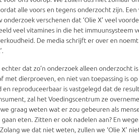
ordat alle voors en tegens onderzocht zijn. Een
uw onderzoek verschenen dat ‘Olie X’ veel voorde
beeld veel vitamines in die het immuunsysteem 
erkoudheid. De media schrijft er over en noemt
’.
n echter dat zo’n onderzoek alleen onderzocht is
of met dierproeven, en niet van toepassing is o
d en reproduceerbaar is vastgelegd dat de resul
onsument, zal het Voedingscentrum ze overnem
 we graag weten wat er zou gebeuren als mense
n gaan eten. Zitten er ook nadelen aan? En weg
Zolang we dat niet weten, zullen we ‘Olie X’ ni