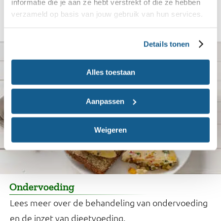
Gezond en blijvend afvallen, hoe doe je dat? Bekijk
informatie die je aan ze hebt verstrekt of die ze hebben
verzameld op basis van jouw gebruik van hun services.
onze adviezen en tools.
Details tonen
Alles toestaan
Aanpassen
Weigeren
Ondervoeding
Lees meer over de behandeling van ondervoeding
en de inzet van dieetvoeding.