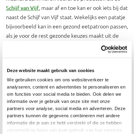
, maar af en toe kan er ook iets bij dat
Schijf van Vijf
naast de Schijf van Vijf staat. Wekelijks een patatje
bijvoorbeeld kan in een gezond eetpatroon passen,
als je voor de rest gezonde keuzes maakt uit de
Schijf van Vijf.
Gratis app Mijn Eetmeter
Deze website maakt gebruik van cookies
Wil je weten wat de voedingswaarde van een
We gebruiken cookies om ons websiteverkeer te
product betekent binnen je hele eetpatroon? In
analyseren, content en advertenties te personaliseren en
kun je langere tijd bijhouden wat je
Mijn Eetmeter
om functies voor social media te bieden. Ook delen we
informatie over je gebruik van onze site met onze
eet en drinkt. Dit online dagboek berekent dan
partners voor analyse, social media en adverteren. Deze
hoeveel energie en voedingsstoffen je in totaal
partners kunnen de gegevens combineren met andere
binnenkrijgt.
informatie die je aan ze hebt verstrekt of die ze hebben
verzameld op basis van jouw gebruik van hun services.