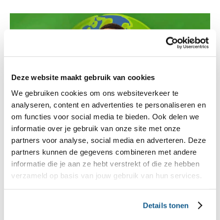
Deze website maakt gebruik van cookies
We gebruiken cookies om ons websiteverkeer te
analyseren, content en advertenties te personaliseren en
om functies voor social media te bieden. Ook delen we
informatie over je gebruik van onze site met onze
partners voor analyse, social media en adverteren. Deze
partners kunnen de gegevens combineren met andere
Trek in een gezonde planeet?
informatie die je aan ze hebt verstrekt of die ze hebben
verzameld op basis van jouw gebruik van hun services.
In deze online training ontdek je in 15 minuten met
welke duurzame voedselkeuzes jij écht verschil
Details tonen
maakt. Met zorg en aandacht voor je gasten én