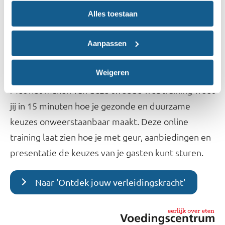
onze planeet.
Alles toestaan
Naar 'Trek in een gezonde planeet?'
Aanpassen
Ontdek jouw verleidingskracht
Weigeren
Met het maken van deze tweede webtraining weet
jij in 15 minuten hoe je gezonde en duurzame
keuzes onweerstaanbaar maakt. Deze online
training laat zien hoe je met geur, aanbiedingen en
presentatie de keuzes van je gasten kunt sturen.
Naar 'Ontdek jouw verleidingskracht'