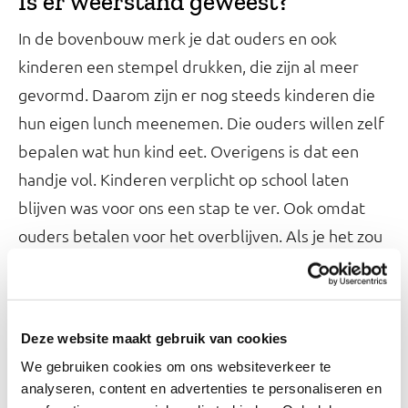
Is er weerstand geweest?
In de bovenbouw merk je dat ouders en ook
kinderen een stempel drukken, die zijn al meer
gevormd. Daarom zijn er nog steeds kinderen die
hun eigen lunch meenemen. Die ouders willen zelf
bepalen wat hun kind eet. Overigens is dat een
handje vol. Kinderen verplicht op school laten
blijven was voor ons een stap te ver. Ook omdat
ouders betalen voor het overblijven. Als je het zou
verplichten, dan zouden ze met de hakken in het
zand kunnen gaan.
Deze website maakt gebruik van cookies
Chocoladepasta, hagelslag, koekjes en pakjes
We gebruiken cookies om ons websiteverkeer te
drinken, dat mag niet meer bij de eigen lunch. Als
analyseren, content en advertenties te personaliseren en
overblijfouders zien dat kinderen wel zoiets