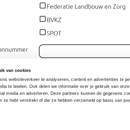
Federatie Landbouw en Zorg
BVKZ
SPOT
foonnummer
iladres
ik van cookies
ns websiteverkeer te analyseren, content en advertenties te pe
Verstuur
dia te bieden. Ook delen we informatie over je gebruik van onze
cial media en adverteren. Deze partners kunnen de gegevens c
an ze hebt verstrekt of die ze hebben verzameld op basis van jo
Cookies
Toegankelijkheid
Mobiele site