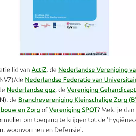
ActiZ
Nederlandse Vereniging v
atie lid van
, de
Nederlandse Federatie van Universitai
NVZ)/de
Nederlandse ggz
Vereniging Gehandicap
 de
, de
Branchevereniging Kleinschalige Zorg (
N), de
dbouw en Zorg
Vereniging SPOT
of
? Meld je dan
rmulier om toegang te krijgen tot de 'Hygiëne
en, woonvormen en Defensie'.