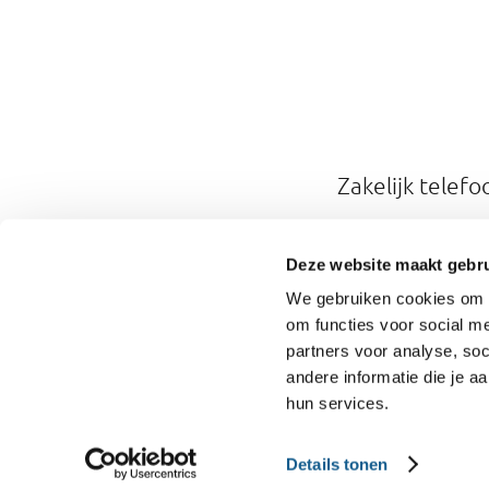
Zakelijk tele
Zakelijke e-ma
Deze website maakt gebru
We gebruiken cookies om o
om functies voor social me
partners voor analyse, so
andere informatie die je a
hun services.
Contact
English
Privacy
Details tonen