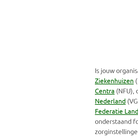
Professionals
Onderwijs
Eetomgevingen
Webshop
Pers
Is jouw organis
Ziekenhuizen
(
Over ons
Centra
(NFU),
Nederland
(VG
Federatie Lan
onderstaand fo
zorginstelling