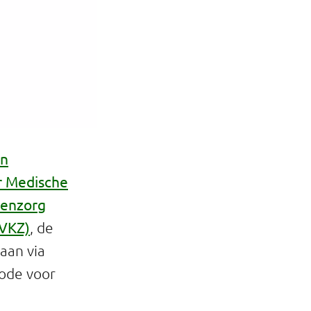
an
r Medische
tenzorg
BVKZ)
, de
 aan via
code voor