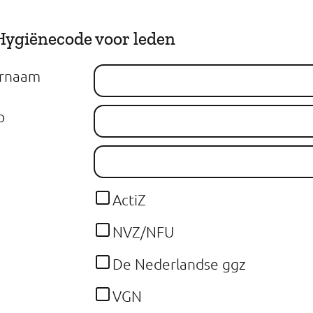
ygiënecode voor leden
ernaam
p
ActiZ
NVZ/NFU
De Nederlandse ggz
VGN