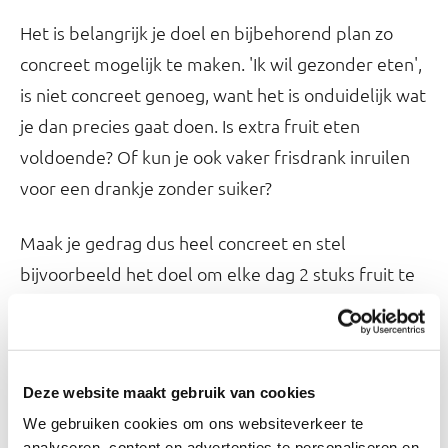
Het is belangrijk je doel en bijbehorend plan zo
concreet mogelijk te maken. 'Ik wil gezonder eten',
is niet concreet genoeg, want het is onduidelijk wat
je dan precies gaat doen. Is extra fruit eten
voldoende? Of kun je ook vaker frisdrank inruilen
voor een drankje zonder suiker?
Maak je gedrag dus heel concreet en stel
bijvoorbeeld het doel om elke dag 2 stuks fruit te
eten, om 10.00 uur en 16.00 uur. Of om een keer
per dag een glas frisdrank te vervangen door een
glas water, het liefst ook gekoppeld aan een
Deze website maakt gebruik van cookies
moment.
We gebruiken cookies om ons websiteverkeer te
analyseren, content en advertenties te personaliseren en