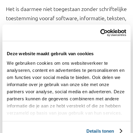
Het is daarmee niet toegestaan zonder schriftelijke
toestemming vooraf software, informatie, teksten,
recepten, beeldmateriaal et cetera openbaar te
maken, te verveelvoudigen en/of te bewerken
anders dan voor persoonlijk en niet-commercieel
Deze website maakt gebruik van cookies
gebruik. Toestemming kan worden aangevraagd
We gebruiken cookies om ons websiteverkeer te
via de afdeling Communicatie van het
analyseren, content en advertenties te personaliseren en
Voedingscentrum. Het overnemen van citaten is
om functies voor social media te bieden. Ook delen we
toegestaan met bronvermelding. Een melding
informatie over je gebruik van onze site met onze
wordt op prijs gesteld.
partners voor analyse, social media en adverteren. Deze
partners kunnen de gegevens combineren met andere
informatie die je aan ze hebt verstrekt of die ze hebben
Materiaal van derden is uitsluitend gebruikt met
verzameld op basis van jouw gebruik van hun services.
toestemming van de rechthebbenden en is
voorzien van een bronvermelding. Personen of
Details tonen