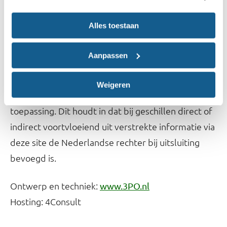
organisaties die ondanks alle door ons in acht
genomen zorgvuldigheid menen rechten te
Alles toestaan
kunnen ontlenen aan in de website van het
Voedingscentrum gebruikt materiaal, verzoeken
Aanpassen
wij dit zo spoedig mogelijk aan ons te laten weten.
Weigeren
Op deze website is het Nederlands recht van
toepassing. Dit houdt in dat bij geschillen direct of
indirect voortvloeiend uit verstrekte informatie via
deze site de Nederlandse rechter bij uitsluiting
bevoegd is.
Ontwerp en techniek:
www.3PO.nl
Hosting: 4Consult