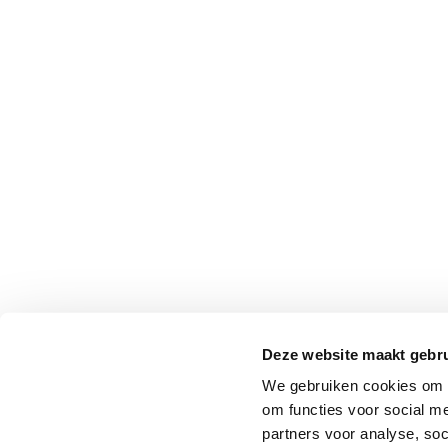
Professionals
Onderwijs
Eetomgevingen
Webshop
Pers
Over ons
Deze website maakt gebru
We gebruiken cookies om o
om functies voor social me
partners voor analyse, so