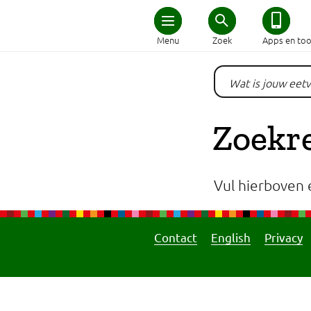
Home
Menu
Zoek
Apps en too
Schijf van Vijf
Recepten
Zoekr
Afvallen
Vul hierboven 
Zwanger en kind
Duurzaam eten
Contact
English
Privacy
Veilig eten