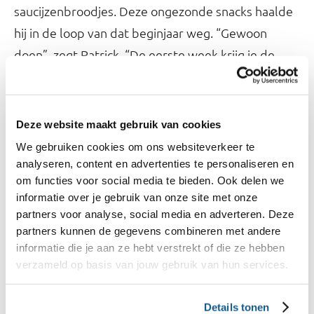
saucijzenbroodjes. Deze ongezonde snacks haalde
hij in de loop van dat beginjaar weg. “Gewoon
doen”, zegt Patrick. “De eerste week krijg je de
vraag of je geen frikandel of iets vergelijkbaars
hebt, een week later hoor je niks meer. Studenten
kunnen altijd nog naar de supermarkt in de buurt,
Deze website maakt gebruik van cookies
maar vaak doen ze dat niet meer. Ze blijven hier en
We gebruiken cookies om ons websiteverkeer te
proberen bijvoorbeeld een broodje uit de kantine.
analyseren, content en advertenties te personaliseren en
om functies voor social media te bieden. Ook delen we
Die zijn lekker en goed betaalbaar. En studenten
informatie over je gebruik van onze site met onze
hoeven die paar meter naar de supermarkt, wat ze
partners voor analyse, social media en adverteren. Deze
vaak al te ver vinden, niet te lopen.”
partners kunnen de gegevens combineren met andere
informatie die je aan ze hebt verstrekt of die ze hebben
verzameld op basis van jouw gebruik van hun services.
Wat voor een gezonde keuzes maken ze
bijvoorbeeld? “We kiezen vooral voor bruin brood
Details tonen
en zo min mogelijk wit brood. Hetzelfde geldt voor