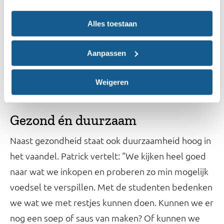
pasta”, licht Patrick toe. “Ook letten we op het
Alles toestaan
zoutgebruik en doen we veel met kruiden. Alle
kruidenmixen maken we bijvoorbeeld zelf. We
Aanpassen
bieden allerlei soepen en salades aan, vaak ook
met een bepaald thema, zoals de Indonesische,
Weigeren
Turkse of Marokkaanse keuken.”
Gezond én duurzaam
Naast gezondheid staat ook duurzaamheid hoog in
het vaandel. Patrick vertelt: “We kijken heel goed
naar wat we inkopen en proberen zo min mogelijk
voedsel te verspillen. Met de studenten bedenken
we wat we met restjes kunnen doen. Kunnen we er
nog een soep of saus van maken? Of kunnen we