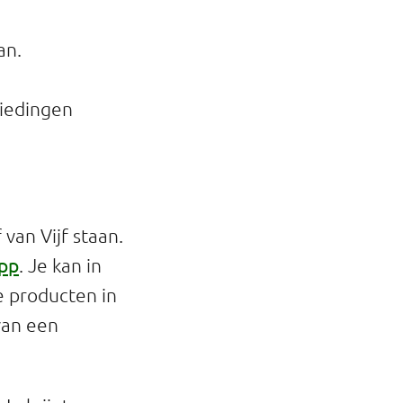
an.
iedingen
van Vijf staan.
app
. Je kan in
e producten in
 van een