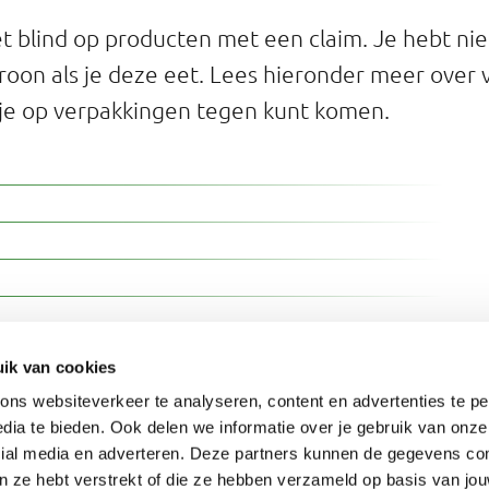
iet blind op producten met een claim. Je hebt ni
oon als je deze eet. Lees hieronder meer over 
 je op verpakkingen tegen kunt komen.
n
 lezen
ik van cookies
 welk product de minste calorieën zit, moet je
ns websiteverkeer te analyseren, content en advertenties te pe
Lees 
ken. Dat doe je door op het etiket te kijken.
dia te bieden. Ook delen we informatie over je gebruik van onze
cial media en adverteren. Deze partners kunnen de gegevens c
elijken
.
an ze hebt verstrekt of die ze hebben verzameld op basis van jo