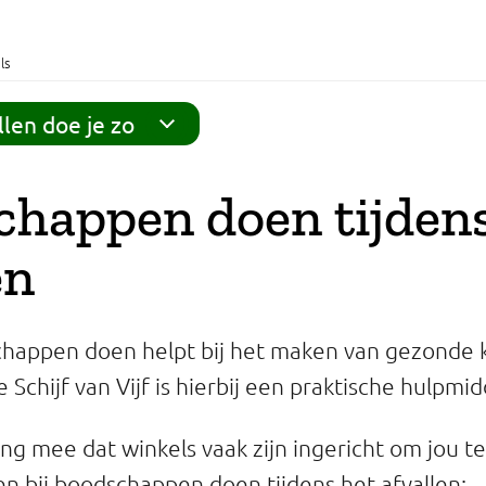
ls
len doe je zo
happen doen tijdens
en
happen doen helpt bij het maken van gezonde k
e Schijf van Vijf is hierbij een praktische hulpmid
ng mee dat winkels vaak zijn ingericht om jou te
en bij boodschappen doen tijdens het afvallen: