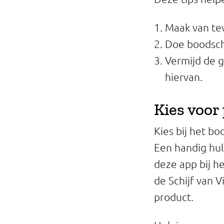
Professionals
Maak van tev
Onderwijs
Doe boodsch
Vermijd de 
Eetomgevingen
hiervan.
Webshop
Kies voor 
Pers
Kies bij het bo
Over ons
Een handig hul
deze app bij h
de Schijf van V
product.