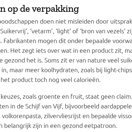
n op de verpakking
t boodschappen doen niet misleiden door uitspra
uikervrij’, ‘vetarm’, ‘light’ of ‘bron van vezels’ zi
s. Fabrikanten mogen dit onder bepaalde voorw
n. Het zegt iets over wat in een product zit, ma
 gezond het is. Soms zit er van nature veel suiker
in, maar meer koolhydraten, zoals bij light-chips.
 het product toch nog veel calorieën.
keuzes, zoals groente en fruit, staat geen claim
n in de Schijf van Vijf, bijvoorbeeld aardappele
volkorenpasta, zilvervliesrijst en bepaalde visso
 belangrijk zijn in een gezond eetpatroon.