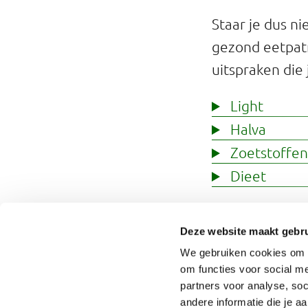
Staar je dus n
gezond eetpatr
uitspraken die
Light
Halva
Zoetstoffe
Dieet
Etiketten
Deze website maakt gebru
Om te weten in
We gebruiken cookies om o
elkaar vergelij
om functies voor social me
partners voor analyse, so
etiketten verg
andere informatie die je a