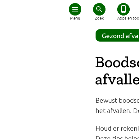
Home
Menu
Zoek
Apps en too
Schijf van Vijf
Gezond afval
Recepten
Boodsc
Afvallen
afvall
Zwanger en kind
Bewust boodsc
Duurzaam eten
het afvallen. D
Veilig eten
Houd er rekeni
Deze tips help