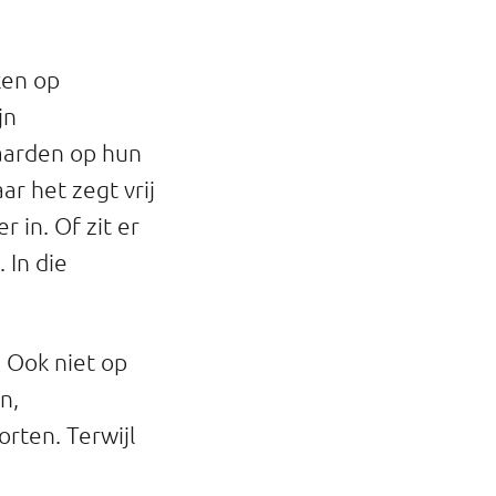
ken op
jn
aarden op hun
ar het zegt vrij
 in. Of zit er
 In die
. Ook niet op
n,
orten. Terwijl