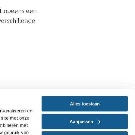
et opeens een
verschillende
Alles toestaan
 producten met
rsonaliseren en
alles over
 site met onze
Aanpassen
ombineren met
uw gebruik van