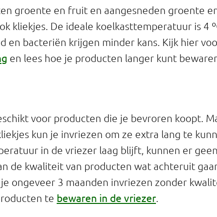
en groente en fruit en aangesneden groente en
ook kliekjes. De ideale koelkasttemperatuur is 4 ºC
d en bacteriën krijgen minder kans. Kijk hier vo
ng
en lees hoe je producten langer kunt bewaren
geschikt voor producten die je bevroren koopt. M
liekjes kun je invriezen om ze extra lang te ku
eratuur in de vriezer laag blijft, kunnen er gee
an de kwaliteit van producten wat achteruit ga
je ongeveer 3 maanden invriezen zonder kwalite
bewaren in de vriezer
producten te
.