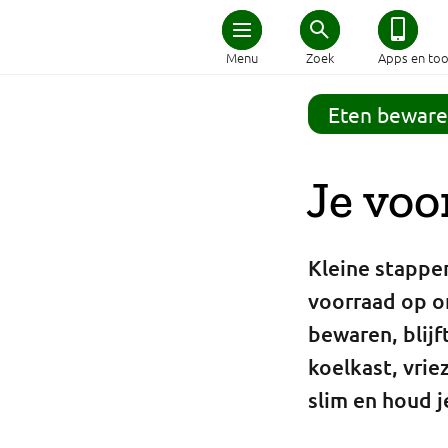
Home
Menu
Zoek
Apps en too
Schijf van Vijf
Eten beware
Recepten
Je voo
Afvallen
Kleine stappe
Zwanger en kind
voorraad op o
bewaren, blijf
Duurzaam eten
koelkast, vrie
Veilig eten
slim en houd j