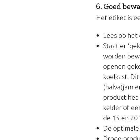
6. Goed bew
Het etiket is 
Lees op het 
Staat er ‘ge
worden bewa
openen geko
koelkast. Di
(halva)jam e
product het 
kelder of ee
de 15 en 20 
De optimale 
Droge produc