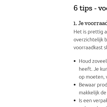
Professionals
6 tips - 
Onderwijs
1. Je voorraa
Eetomgevingen
Het is prettig 
overzichtelijk b
Webshop
voorraadkast sl
Pers
Houd zoveel 
Over ons
heeft. Je ku
op moeten, 
Bewaar produ
makkelijk d
Is een verpa