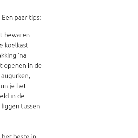
Een paar tips:
nt bewaren.
e koelkast
kking ‘na
t openen in de
s augurken,
kun je het
eld in de
 liggen tussen
 het beste in