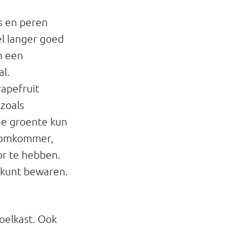
ls en peren
el langer goed
in een
al.
rapefruit
 zoals
je groente kun
 komkommer,
or te hebben.
 kunt bewaren.
koelkast. Ook