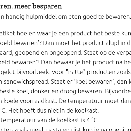
aren, meer besparen
een handig hulpmiddel om eten goed te bewaren. 
etiket hoe en waar je een product het beste ku
koeld bewaren’? Dan moet het product altijd in d
ard, geopend en ongeopend. Staat op de verpa
eld bewaren’? Dan bewaar je het product na he
t geldt bijvoorbeeld voor "natte" producten zoal
n sandwichspread. Staat er ‘koel bewaren’, dan 
beste koel, donker en droog bewaren. Bijvoorbe
n koele voorraadkast. De temperatuur moet dan
°C. Het hoeft dus niet in de koelkast.
temperatuur van de koelkast is 4 °C.
ten zoals meel, pasta en rijst kun je na opening