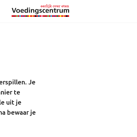
rspillen. Je
nier te
e uit je
na bewaar je