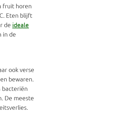
 fruit horen
. Eten blijft
ideale
or de
 in de
aar ook verse
nnen bewaren.
n bacteriën
an. De meeste
itsverlies.