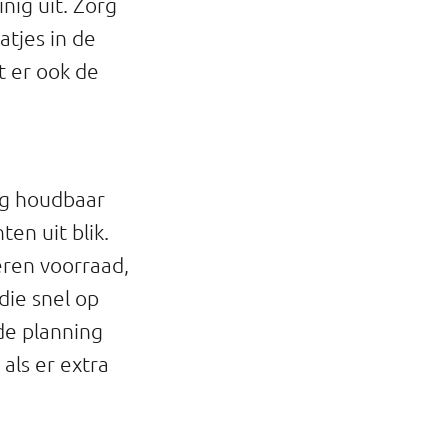
nig uit. Zorg
atjes in de
et er ook de
ang houdbaar
ten uit blik.
eren voorraad,
die snel op
 de planning
 als er extra