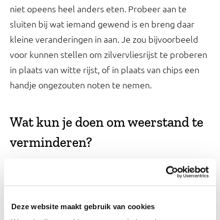
niet opeens heel anders eten. Probeer aan te
sluiten bij wat iemand gewend is en breng daar
kleine veranderingen in aan. Je zou bijvoorbeeld
voor kunnen stellen om zilvervliesrijst te proberen
in plaats van witte rijst, of in plaats van chips een
handje ongezouten noten te nemen.
Wat kun je doen om weerstand te
verminderen?
Als mantelzorger wil je het gezellig houden, geen
normen en waarden opleggen of iemand
belemmeren in eigen keuzes. Je in de ander
verplaatsen en keuzevrijheid geven zijn daarbij
Deze website maakt gebruik van cookies