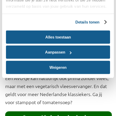
informatie die je aan ze hebt verstrekt of die ze hebben
verzameld op basis van jouw gebruik van hun services.
Details tonen
Alles toestaan
Gevulde taco's met salsa
> Naar het recept.
Aanpassen
Lekkers van Nederlandse bodem
Weigeren
Een AVG-tje kan natuurlijk ook prima zonder vlees,
maar met een vegetarisch vleesvervanger. En dat
geldt voor meer Nederlandse klassiekers. Ga jij
voor stamppot of tomatensoep?