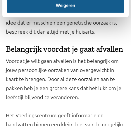
hebben, een extreme eetlust hebben of een groot
Weigeren
verschil in gewicht met familieleden. Heb je het
idee dat er misschien een genetische oorzaak is,
bespreek dit dan altijd met je huisarts.
Belangrijk voordat je gaat afvallen
Voordat je wilt gaan afvallen is het belangrijk om
jouw persoonlijke oorzaken van overgewicht in
kaart te brengen. Door al deze oorzaken aan te
pakken heb je een grotere kans dat het lukt om je
leefstijl blijvend te veranderen.
Het Voedingscentrum geeft informatie en
handvatten binnen een klein deel van de mogelijke