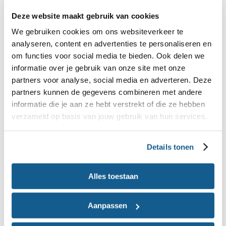
Kortom, het is vaak niet alleen maar een kwestie
Deze website maakt gebruik van cookies
van te veel eten en te weinig bewegen. Op
de
We gebruiken cookies om ons websiteverkeer te
analyseren, content en advertenties te personaliseren en
kan je hier
website Check Oorzaken Overgewicht
om functies voor social media te bieden. Ook delen we
meer over lezen en een vragenlijst invullen om het
informatie over je gebruik van onze site met onze
ontstaan van overgewicht beter te begrijpen.
partners voor analyse, social media en adverteren. Deze
partners kunnen de gegevens combineren met andere
Genen en gewicht
informatie die je aan ze hebt verstrekt of die ze hebben
verzameld op basis van jouw gebruik van hun services.
Genen zijn van invloed op je gewicht, maar
overgewicht ontstaat bijna nooit alleen door
Details tonen
genetische aanleg. Dit kan wel. Er zijn een aantal
zeldzame vormen van ernstig overgewicht waarbij
Alles toestaan
genen de oorzaak zijn.
Aanpassen
Zo kan je op jonge leeftijd al ernstig overgewicht