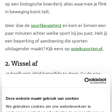
op een biologische boerderij: alles waarmee je flink
in beweging komt telt.
Idee: doe de
en kom er binnen een
sportkeuzetest
paar minuten achter welke sport bij jou past. Heb jij
een beperking of aandoening die sporten
uitdagender maakt? Kijk eens op
.
unieksporten.nl
2. Wissel af
Je hoeft niet altijd hetzelfde te doen. Ga de ene
dag fietsen, de andere dag zwemmen, en dan
weer eens wandelen of dansen.
Deze website maakt gebruik van cookies
3. Verwerk het in je routine
We gebruiken cookies om ons websiteverkeer te