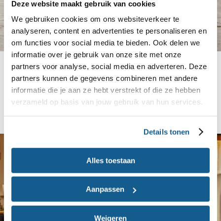
Deze website maakt gebruik van cookies
We gebruiken cookies om ons websiteverkeer te
analyseren, content en advertenties te personaliseren en
om functies voor social media te bieden. Ook delen we
informatie over je gebruik van onze site met onze
Zo ga je om met weerstand
partners voor analyse, social media en adverteren. Deze
partners kunnen de gegevens combineren met andere
Lees meer over hoe je om kunt gaan met
informatie die je aan ze hebt verstrekt of die ze hebben
weerstand tegen gezonde voeding en hoe jij het
verzameld op basis van jouw gebruik van hun services.
plezier in het mantelzorgen behoudt.
Details tonen
Alles toestaan
Aanpassen
Weigeren