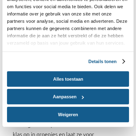
om functies voor social media te bieden. Ook delen we
Maak op schoolniveau een start met 'gezonder
informatie over je gebruik van onze site met onze
aanbod in de kantine': Een gezonde
partners voor analyse, social media en adverteren. Deze
partners kunnen de gegevens combineren met andere
schoolkantine begint met het vormen van een
informatie die je aan ze hebt verstrekt of die ze hebben
Gezonde Schoolkantine-team. Daarin zit de
verzameld op basis van jouw gebruik van hun services.
kantinebeheerder, directie, docenten en
studenten. Voor een gezonder en duurzamer
Details tonen
aanbod kun je afspraken maken met de
kantinebeheerder of cateraar voor meer
Alles toestaan
inspraak in het aanbod en/of overleggen met
winkels in de omgeving. Bekijk
de website van
Aanpassen
zet stappen in deze
de Gezonde Schoolkantine
projectweek.
Weigeren
En zorg voor inspiratie vanuit de klas: Deel de
klas op in groepjes en laat ze voor