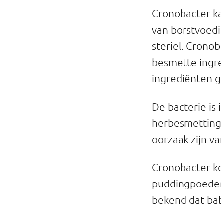
Cronobacter ka
van borstvoedi
steriel. Crono
besmette ingre
ingrediënten g
De bacterie is
herbesmetting
oorzaak zijn v
Cronobacter ko
puddingpoeder 
bekend dat bab