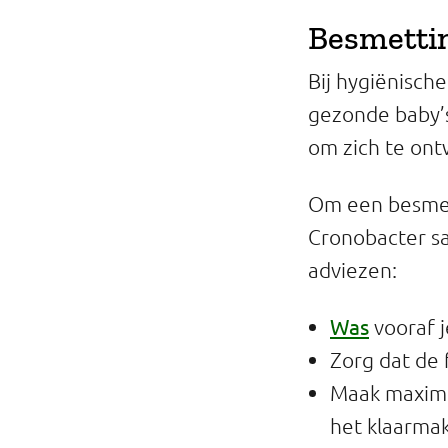
Besmettin
Bij hygiënisch
gezonde baby’s
om zich te on
Om een besmett
Cronobacter sa
adviezen:
Was
vooraf 
Zorg dat de 
Maak maximaa
het klaarmak