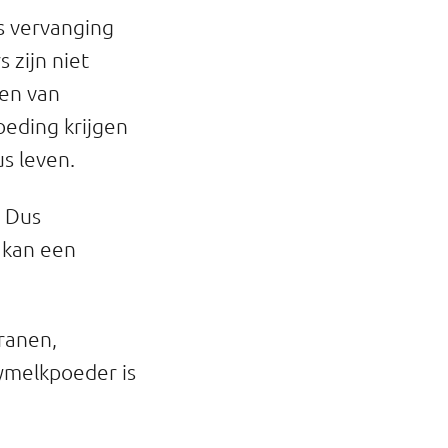
s vervanging
 zijn niet
gen van
oeding krijgen
us leven.
. Dus
 kan een
ranen,
ymelkpoeder is