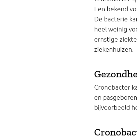
Een bekend voo
De bacterie k
heel weinig vo
ernstige ziekt
ziekenhuizen.
Gezondhei
Cronobacter ka
en pasgeboren 
bijvoorbeeld h
Cronobact