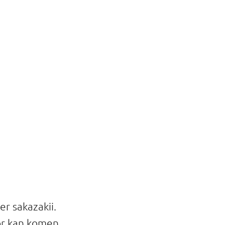
r sakazakii.
or kan komen.