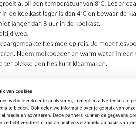
groeit al bij een temperatuur van 8°C. Let er d
in de koelkast lager is dan 4°C en bewaar de k
niet langer dan 8 uur in de koelkast.
altijd weg.
laargemaakte fles mee op reis. Je moet flesvoe
aren. Neem melkpoeder en warm water in een 
e ter plekke een fles kunt klaarmaken.
ik van cookies
 cronobacter sakazakii
ns websiteverkeer te analyseren, content en advertenties te pe
www.wip.nl
ctie Preventie:
dia te bieden. Ook delen we informatie over je gebruik van onze
cial media en adverteren. Deze partners kunnen de gegevens c
www.nvwa.nl
oedsel- en Warenautoriteit:
an ze hebt verstrekt of die ze hebben verzameld op basis van jo