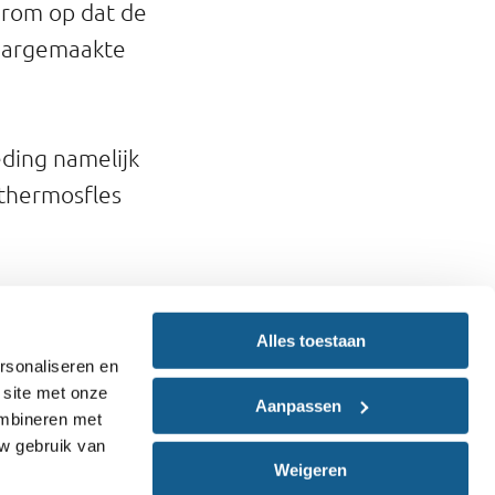
aarom op dat de
laargemaakte
ding namelijk
thermosfles
Alles toestaan
rsonaliseren en
 site met onze
Aanpassen
ombineren met
uw gebruik van
Weigeren