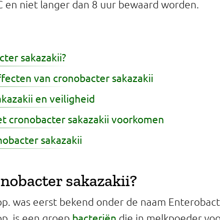
 °C en niet langer dan 8 uur bewaard worden.
cter sakazakii?
fecten van cronobacter sakazakii
kazakii en veiligheid
t cronobacter sakazakii voorkomen
obacter sakazakii
onobacter sakazakii?
p. was eerst bekend onder de naam Enterobacte
bacteriën
p. is een groep
die in melkpoeder vo