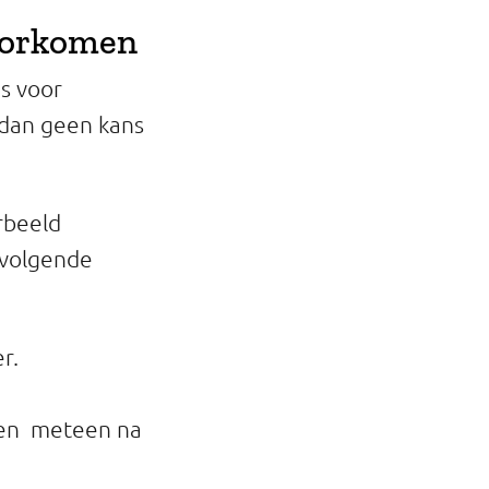
voorkomen
’s voor
 dan geen kans
rbeeld
 volgende
r.
ssen meteen na