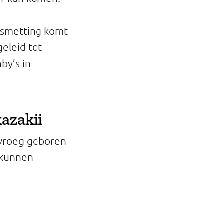
esmetting komt
geleid tot
by’s in
azakii
 vroeg geboren
j kunnen