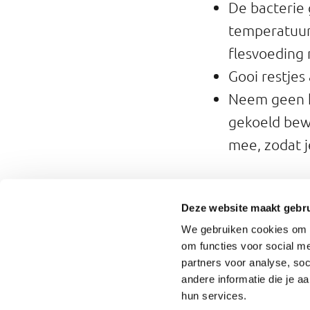
De bacterie 
temperatuur 
flesvoeding 
Gooi restjes 
Neem geen k
gekoeld bew
mee, zodat j
Deze website maakt gebru
Meer over
We gebruiken cookies om o
Werkgroep Infe
om functies voor social me
partners voor analyse, so
Nederlandse V
andere informatie die je a
hun services.