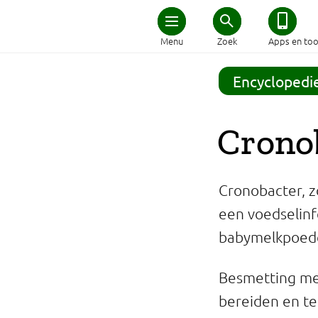
Home
Menu
Zoek
Apps en too
Schijf van Vijf
Encyclopedi
Recepten
Cronob
Afvallen
Cronobacter, zo
Zwanger en kind
een voedselinfe
babymelkpoeder
Duurzaam eten
Besmetting met
Veilig eten
bereiden en te