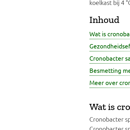
koelkast bij 4
Professionals
Inhoud
Onderwijs
Wat is cronoba
Eetomgevingen
Gezondheidsef
Webshop
Cronobacter sa
Pers
Besmetting me
Over ons
Meer over cron
Wat is cr
Cronobacter sp
Cronobacter sp