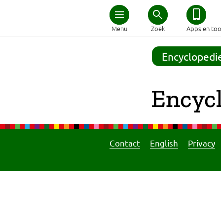
Home
Menu
Zoek
Apps en too
Schijf van Vijf
Encyclopedi
Recepten
Encycl
Afvallen
Zwanger en kind
Contact
English
Privacy
Duurzaam eten
Veilig eten