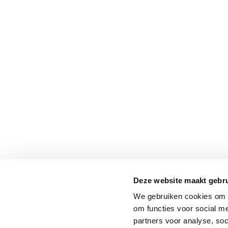
Professionals
Onderwijs
Eetomgevingen
Webshop
Pers
Over ons
Deze website maakt gebru
We gebruiken cookies om o
om functies voor social me
partners voor analyse, so