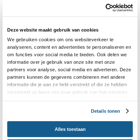
bacteriën
Goede bacteriën
Deze website maakt gebruik van cookies
Sommige bacteriën heb je nodig. In darmen zitten
We gebruiken cookies om ons websiteverkeer te
bijvoorbeeld goedaardige bacteriën die helpen bij
analyseren, content en advertenties te personaliseren en
om functies voor social media te bieden. Ook delen we
de spijsvertering. In yoghurtdrankjes kunnen ook
informatie over je gebruik van onze site met onze
goedaardige bacteriën zitten.
partners voor analyse, social media en adverteren. Deze
partners kunnen de gegevens combineren met andere
Ziekmakende bacteriën
informatie die je aan ze hebt verstrekt of die ze hebben
De meeste voedselinfecties komen door het eten
verzameld op basis van jouw gebruik van hun services.
van dierlijke producten, zoals vlees, vis, ei en
zuivel. Vooral als je deze rauw eet. Maar ook op
Details tonen
andere producten zoals groente en fruit kunnen
Alles toestaan
bacteriën zitten.