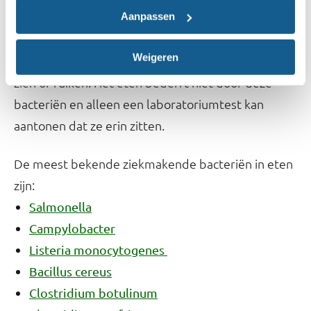
Ziekmakende bacteriën kunnen een
Aanpassen
of een
voedselvergiftiging
voedselinfectie
Weigeren
veroorzaken. Ziekmakende bacteriën kun je niet
zien of ruiken. Het eten bederft niet door deze
bacteriën en alleen een laboratoriumtest kan
aantonen dat ze erin zitten.
De meest bekende ziekmakende bacteriën in eten
zijn:
Salmonella
Campylobacter
Listeria monocytogenes
Bacillus cereus
Clostridium botulinum