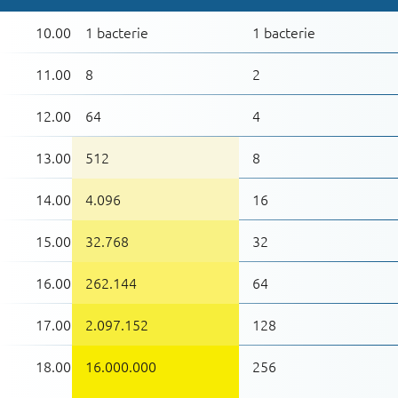
10.00
1 bacterie
1 bacterie
11.00
8
2
12.00
64
4
13.00
512
8
14.00
4.096
16
15.00
32.768
32
16.00
262.144
64
17.00
2.097.152
128
18.00
16.000.000
256