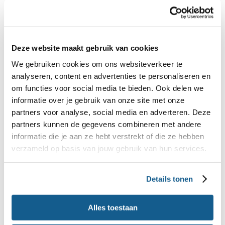
Deze website maakt gebruik van cookies
We gebruiken cookies om ons websiteverkeer te
Als het nodig is verwijzen ze je op het
analyseren, content en advertenties te personaliseren en
consultatiebureau bijvoorbeeld naar een
om functies voor social media te bieden. Ook delen we
(kinder)diëtist of een lactatiekundige bij een
informatie over je gebruik van onze site met onze
partners voor analyse, social media en adverteren. Deze
specifieke vraag over borstvoeding.
partners kunnen de gegevens combineren met andere
informatie die je aan ze hebt verstrekt of die ze hebben
Info op onze site
verzameld op basis van jouw gebruik van hun services.
Misschien dat je het antwoord op je vraag ook op
Details tonen
onze site kan vinden. Kijk op onze pagina's over:
Alles toestaan
Borstvoeding en flesvoeding
Eerste hapjes