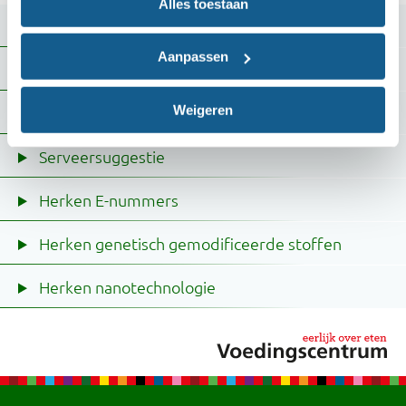
Alles toestaan
Ingrediënten
Aanpassen
Voedingswaarde
Weigeren
Aardbei-aroma of aardbeiensmaak
Serveersuggestie
Herken E-nummers
Herken genetisch gemodificeerde stoffen
Herken nanotechnologie