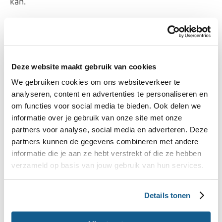
kan.
Fabrikanten zijn verplicht te vermelden waaruit
hun product bestaat en wat er aan is toegevoegd,
maar dat kan op verschillende manieren. Alle
Deze website maakt gebruik van cookies
voedingsmiddelen die op de Nederlandse markt
We gebruiken cookies om ons websiteverkeer te
komen zijn veilig voor consumptie. Toch kan het zijn
analyseren, content en advertenties te personaliseren en
dat je liever bepaalde ingrediënten mijdt, of dat je
om functies voor social media te bieden. Ook delen we
het er niet mee eens bent dat er aanpassingen
informatie over je gebruik van onze site met onze
partners voor analyse, social media en adverteren. Deze
worden gedaan aan het DNA van een plant. Dan
partners kunnen de gegevens combineren met andere
zijn deze handvatten handig bij het herkennen.
informatie die je aan ze hebt verstrekt of die ze hebben
verzameld op basis van jouw gebruik van hun services.
Met de
kun je eenvoudig een
‘Kies Ik Gezond?’-app
ingrediënt selecteren. Zo zie je in één oogopslag of
Details tonen
het erin zit of niet.