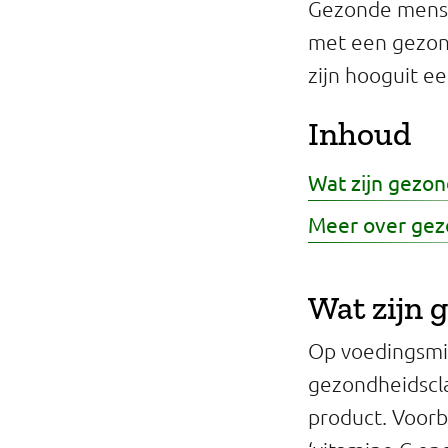
Gezonde mense
Professionals
met een gezon
Onderwijs
zijn hooguit ee
Eetomgevingen
Inhoud
Webshop
Wat zijn gezon
Pers
Meer over gez
Over ons
Wat zijn 
Op voedingsmi
gezondheidscl
product. Voorb