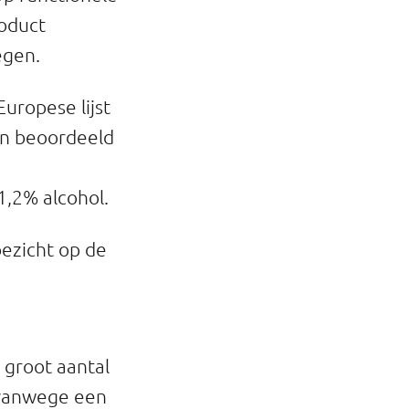
roduct
egen.
uropese lijst
jn beoordeeld
,2% alcohol.
ezicht op de
 groot aantal
 vanwege een