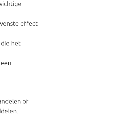
wichtige
wenste effect
 die het
 een
andelen of
ddelen.