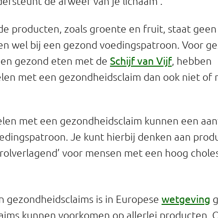
dersteunt de afweer van je lichaam’.
e producten, zoals groente en fruit, staat geen
en wel bij een gezond voedingspatroon. Voor 
Schijf van Vijf
d en gezond eten met de
, hebben
en met een gezondheidsclaim dan ook niet of 
len met een gezondheidsclaim kunnen een aanvu
dingspatroon. Je kunt hierbij denken aan prod
erolverlagend’ voor mensen met een hoog choles
wetgeving
n gezondheidsclaims is in Europese
g
ims kunnen voorkomen op allerlei producten. O