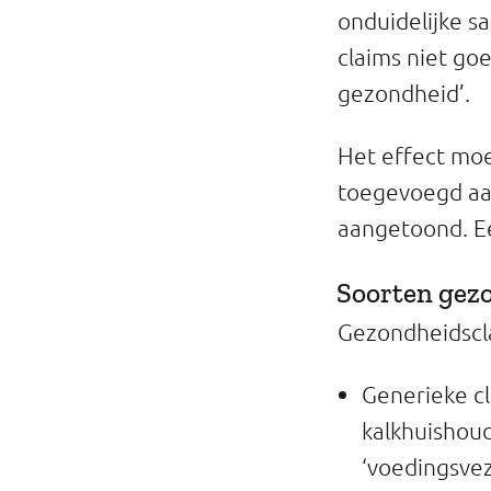
onduidelijke s
claims niet goe
gezondheid’.
Het effect moe
toegevoegd aan
aangetoond. Ee
Soorten gez
Gezondheidscla
Generieke cl
kalkhuishoud
‘voedingsvez