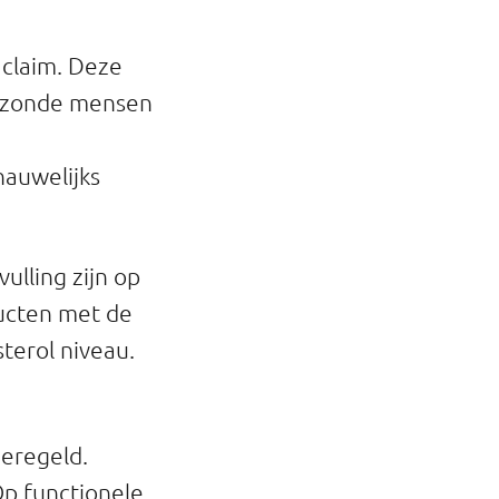
 claim. Deze
gezonde mensen
nauwelijks
lling zijn op
ucten met de
terol niveau.
eregeld.
p functionele