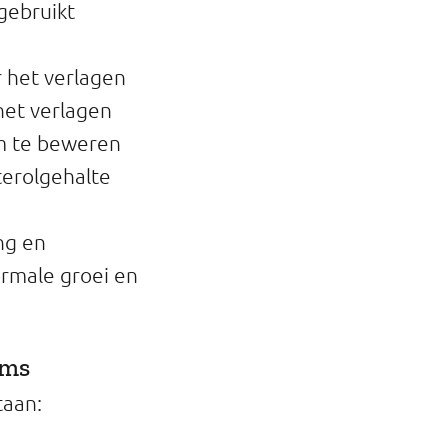
gebruikt
r het verlagen
 het verlagen
om te beweren
terolgehalte
ing en
ormale groei en
ims
taan: