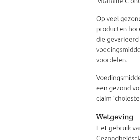
‘vitamine C on
Op veel gezond
producten hor
die gevarieer
voedingsmiddel
voordelen.
Voedingsmidde
een gezond voe
claim ‘cholest
Wetgeving
Het gebruik va
Gezondheidscla