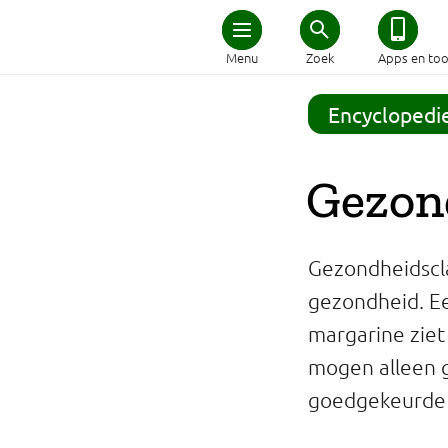
Home
Menu
Zoek
Apps en too
Schijf van Vijf
Encyclopedi
Recepten
Gezon
Afvallen
Gezondheidscla
Zwanger en kind
gezondheid. Ee
margarine zie
Duurzaam eten
mogen alleen g
Veilig eten
goedgekeurde 