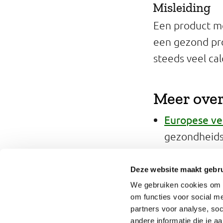
Misleiding
Een product me
een gezond pro
steeds veel cal
Meer ove
Europese ve
gezondheids
Overzicht v
Unie
.
Deze website maakt gebru
Europese Aut
We gebruiken cookies om o
om functies voor social me
partners voor analyse, so
andere informatie die je a