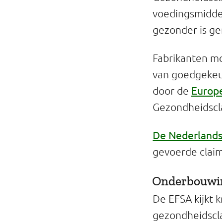
voedingsmiddel
gezonder is gem
Fabrikanten mo
van goedgekeur
Europe
door de
Gezondheidscla
De Nederlands
gevoerde claim
Onderbouwin
De EFSA kijkt 
gezondheidscl