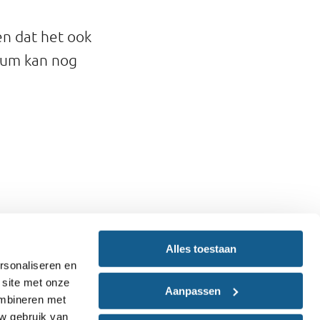
n dat het ook
cium kan nog
n de Europese
Alles toestaan
rsonaliseren en
 site met onze
Aanpassen
ombineren met
uw gebruik van