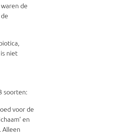
n waren de
 de
iotica,
s niet
3 soorten:
 goed voor de
lichaam’ en
 Alleen