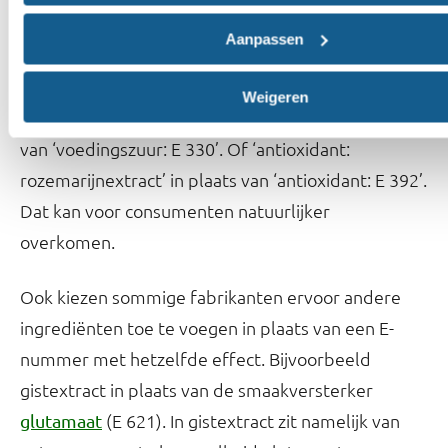
Of fabrikanten kiezen bijvoorbeeld ervoor alleen
Aanpassen
de naam van de stof op te nemen in de
ingrediëntenlijst, in plaats van het E-nummer. Dus
Weigeren
bijvoorbeeld ‘voedingszuur: citroenzuur’ in plaats
van ‘voedingszuur: E 330’. Of ‘antioxidant:
rozemarijnextract’ in plaats van ‘antioxidant: E 392’.
Dat kan voor consumenten natuurlijker
overkomen.
Ook kiezen sommige fabrikanten ervoor andere
ingrediënten toe te voegen in plaats van een E-
nummer met hetzelfde effect. Bijvoorbeeld
gistextract in plaats van de smaakversterker
(E 621). In gistextract zit namelijk van
glutamaat