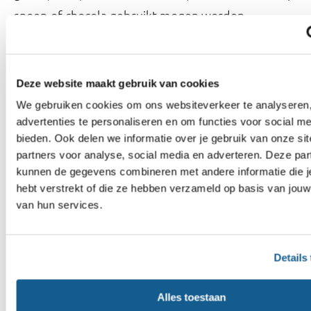
snoep of chocola gebruikt mogen worden.
Wat is een ‘clean label’?
E-nummers kunnen een negatief imago hebben.
Deze website maakt gebruik van cookies
Daarom willen sommige fabrikanten hun product
We gebruiken cookies om ons websiteverkeer te analyseren,
een zogenaamd ‘clean label’ geven. Fabrikanten
advertenties te personaliseren en om functies voor social me
kiezen dan vaker voor ingrediënten die een
bieden. Ook delen we informatie over je gebruik van onze si
partners voor analyse, social media en adverteren. Deze par
positiever en ‘natuurlijker’ imago hebben, dan
kunnen de gegevens combineren met andere informatie die j
andere ingrediënten met hetzelfde effect. Ze
hebt verstrekt of die ze hebben verzameld op basis van jouw
kiezen dan bijvoorbeeld eerder voor zoetstoffen
van hun services.
die ook in de natuur voorkomen zoals
steviolglycosiden (E 960), dan voor zoetstoffen die
Details
niet in de natuur voorkomen zoals
(E
aspartaam
951).
Alles toestaan