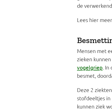
de verwerkende
Lees hier mee
Besmettin
Mensen met ee
zieken kunnen 
vogelgriep
. In
besmet, doorda
Deze 2 ziekten
stofdeeltjes i
kunnen ziek wo