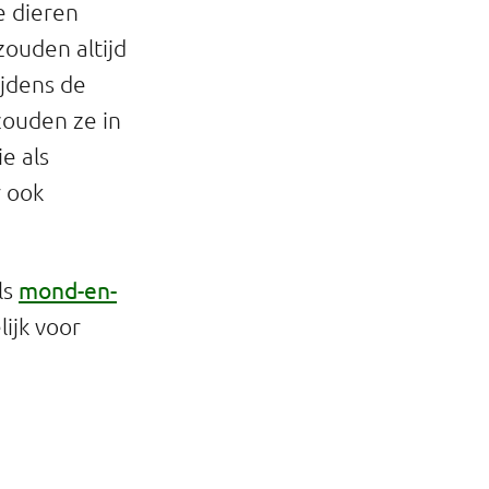
e dieren
zouden altijd
ijdens de
zouden ze in
e als
 ook
mond-en-
ls
ijk voor