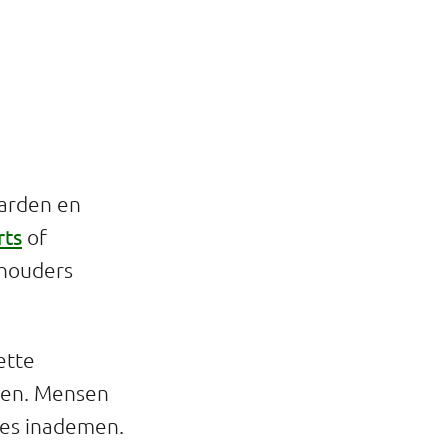
arden en
rts
of
ehouders
ette
eren. Mensen
jes inademen.