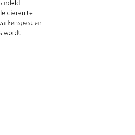
handeld
e dieren te
 varkenspest en
is wordt