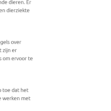
nde dieren. Er
en dierziekte
egels over
 zijn er
es om ervoor te
 toe dat het
ie werken met