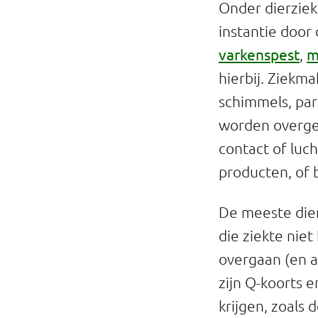
Onder dierziek
instantie door
varkenspest
m
,
hierbij. Ziekma
schimmels, pa
worden overged
contact of luch
producten, of 
De meeste dier
die ziekte nie
overgaan (en 
zijn Q-koorts e
krijgen, zoals 