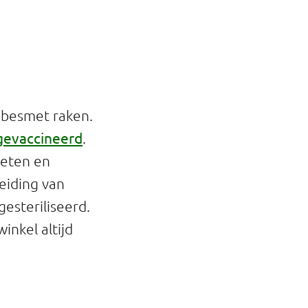
 besmet raken.
gevaccineerd
.
ieten en
eiding van
gesteriliseerd.
winkel altijd