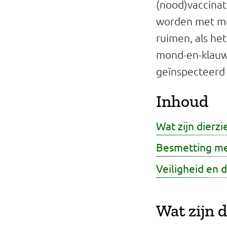
(nood)vaccinat
Professionals
worden met me
Onderwijs
ruimen, als het
mond-en-klauwz
Eetomgevingen
geïnspecteerd
Webshop
Inhoud
Pers
Wat zijn dierzi
Over ons
Besmetting me
Veiligheid en 
Wat zijn 