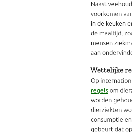
Naast veehoude
voorkomen van 
in de keuken e
de maaltijd, z
mensen ziekmake
aan ondervinden
Wettelijke re
Op internation
regels
om dierz
worden gehoude
dierziekten wor
consumptie en 
gebeurt dat op 