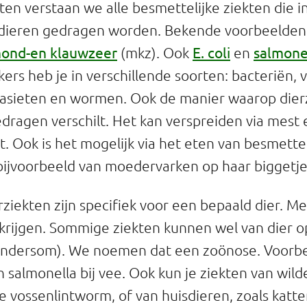
ten verstaan we alle besmettelijke ziekten die i
 dieren gedragen worden. Bekende voorbeelden
ond-en klauwzeer
E. coli
salmone
(mkz). Ook
en
kers heb je in verschillende soorten: bacteriën, v
rasieten en wormen. Ook de manier waarop dier
ragen verschilt. Het kan verspreiden via mest e
t. Ook is het mogelijk via het eten van besmette 
bijvoorbeeld van moedervarken op haar biggetje
ziekten zijn specifiek voor een bepaald dier. 
t krijgen. Sommige ziekten kunnen wel van dier
andersom). We noemen dat een zoönose. Voorb
n salmonella bij vee. Ook kun je ziekten van wild
de vossenlintworm, of van huisdieren, zoals katt