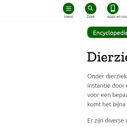
Home
Menu
Zoek
Apps en too
Schijf van Vijf
Encyclopedi
Recepten
Dierzi
Afvallen
Onder dierziekt
Zwanger en kind
instantie door
voor een bepaal
Duurzaam eten
komt het bijna
Veilig eten
Er zijn divers