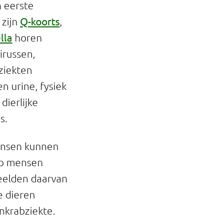
n eerste
Q-koorts
 zijn
,
lla
horen
irussen,
ziekten
n urine, fysiek
dierlijke
s.
Mensen kunnen
 op mensen
eelden daarvan
e dieren
enkrabziekte.