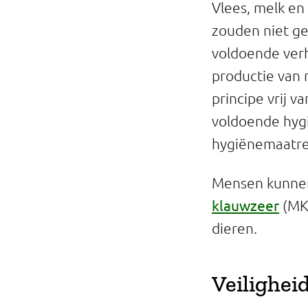
Vlees, melk en
zouden niet ge
voldoende verh
productie van 
principe vrij v
voldoende hyg
hygiënemaatreg
Mensen kunnen 
klauwzeer
(MK
dieren.
Veilighei