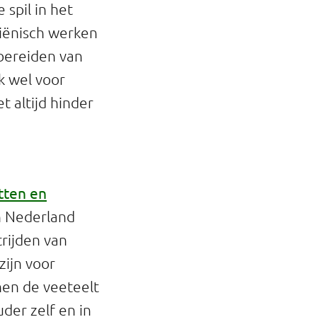
 spil in het
giënisch werken
 bereiden van
k wel voor
t altijd hinder
tten en
in Nederland
rijden van
zijn voor
nen de veeteelt
der zelf en in