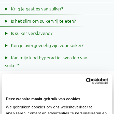
Krijg je gaatjes van suiker?
Is het slim om suikervrij te eten?
Is suiker verslavend?
Kun je overgevoelig zijn voor suiker?
Kan mijn kind hyperactief worden van
suiker?
Hoeveel gram suiker mag je per
Deze website maakt gebruik van cookies
dag?
We gebruiken cookies om ons websiteverkeer te
In Nederland geeft de Gezondheidsraad geen
analyseren, content en advertenties te personaliseren en