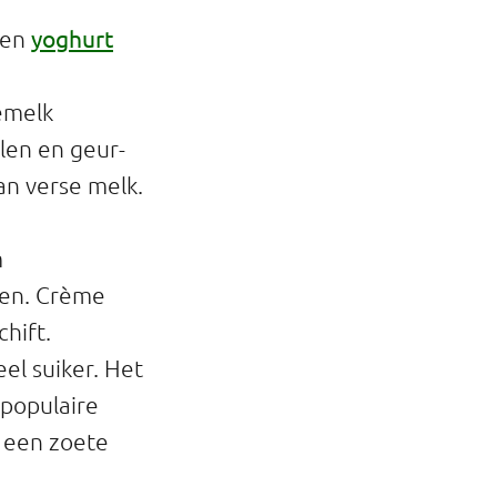
yoghurt
en
emelk
len en geur-
an verse melk.
m
zen. Crème
chift.
l suiker. Het
 populaire
r een zoete