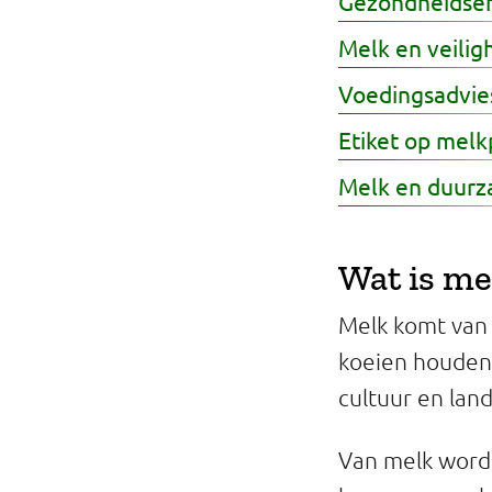
Gezondheidsef
Melk en veilig
Voedingsadvies
Etiket op mel
Melk en duur
Wat is me
Melk komt van 
koeien houden 
cultuur en lan
Van melk word