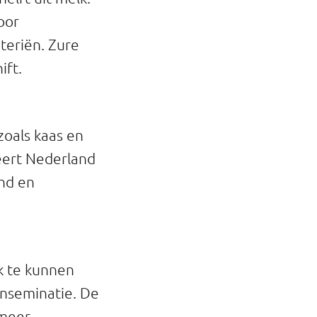
oor
teriën. Zure
ift.
zoals kaas en
teert Nederland
and en
k te kunnen
inseminatie. De
 meer