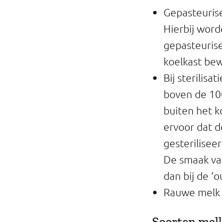
Gepasteurise
Hierbij word
gepasteuris
koelkast be
Bij sterilis
boven de 100
buiten het k
ervoor dat d
gesterilisee
De smaak va
dan bij de ‘o
Rauwe melk i
Soorten mel