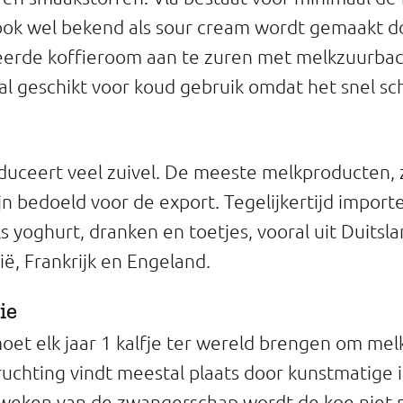
ook wel bekend als sour cream wordt gemaakt d
eerde koffieroom aan te zuren met melkzuurbac
al geschikt voor koud gebruik omdat het snel sch
uceert veel zuivel. De meeste melkproducten, 
jn bedoeld voor de export. Tegelijkertijd impor
ls yoghurt, dranken en toetjes, vooral uit Duitsl
ië, Frankrijk en Engeland.
ie
et elk jaar 1 kalfje ter wereld brengen om mel
uchting vindt meestal plaats door kunstmatige 
8 weken van de zwangerschap wordt de koe niet