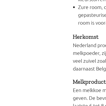
Zure room, 
gepasteuris
room is voor
Herkomst
Nederland prod
melkpoeder, zi
veel zuivel zoa
daarnaast Belg
Melkproduct
Een melkkoe mo
geven. De bevr
laatste 6 tot 