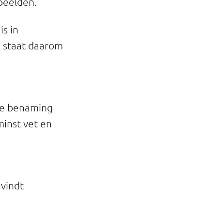
rbeelden.
is in
 staat daarom
eze benaming
inst vet en
vindt