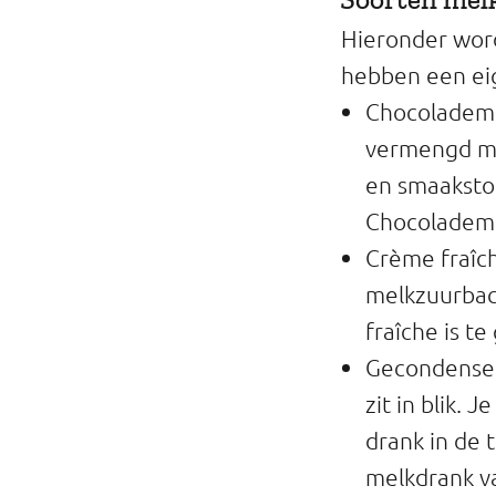
Hieronder wor
hebben een ei
Chocolademel
vermengd me
en smaakstof
Chocolademel
Crème fraîc
melkzuurbact
fraîche is t
Gecondensee
zit in blik.
drank in de 
melkdrank v