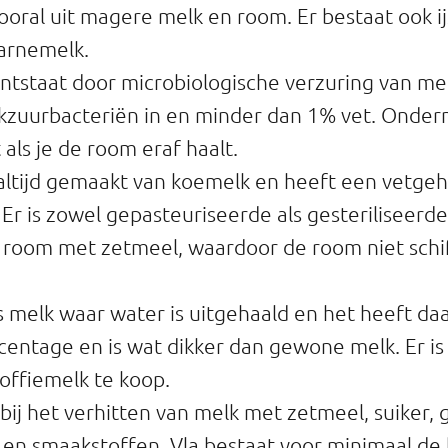
vooral uit magere melk en room. Er bestaat ook ij
karnemelk.
tstaat door microbiologische verzuring van melk
kzuurbacteriën in en minder dan 1% vet. Onderm
t als je de room eraf haalt.
altijd gemaakt van koemelk en heeft een vetgeh
Er is zowel gepasteuriseerde als gesteriliseerd
 room met zetmeel, waardoor de room niet schi
s melk waar water is uitgehaald en het heeft d
entage en is wat dikker dan gewone melk. Er is v
offiemelk te koop.
 bij het verhitten van melk met zetmeel, suiker, 
 en smaakstoffen. Vla bestaat voor minimaal de 