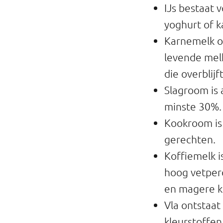
IJs bestaat 
yoghurt of 
Karnemelk on
levende mel
die overblijf
Slagroom is 
minste 30%. 
Kookroom is
gerechten.
Koffiemelk i
hoog vetperc
en magere k
Vla ontstaat
kleurstoffen