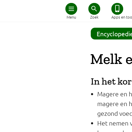
Home
Menu
Zoek
Apps en too
Schijf van Vijf
Encyclopedi
Recepten
Melk 
Afvallen
In het kor
Zwanger en kind
Magere en ha
Duurzaam eten
magere en ha
gezond voed
Veilig eten
Het nemen v