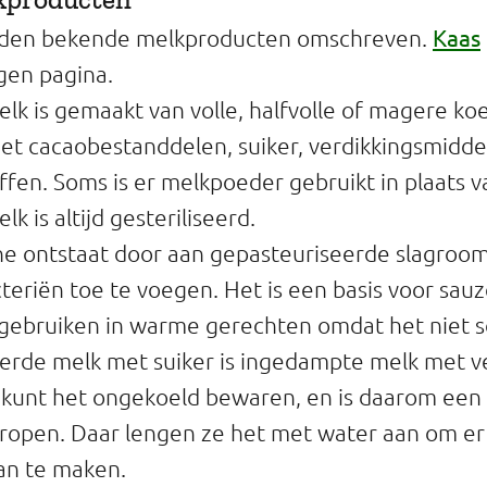
Kaas
den bekende melkproducten omschreven.
gen pagina.
k is gemaakt van volle, halfvolle of magere ko
t cacaobestanddelen, suiker, verdikkingsmidde
fen. Soms is er melkpoeder gebruikt in plaats v
k is altijd gesteriliseerd.
he ontstaat door aan gepasteuriseerde slagroo
eriën toe te voegen. Het is een basis voor sau
e gebruiken in warme gerechten omdat het niet s
rde melk met suiker is ingedampte melk met vee
 Je kunt het ongekoeld bewaren, en is daarom een
tropen. Daar lengen ze het met water aan om e
an te maken.