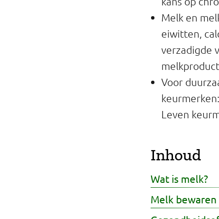
kans op chron
Professionals
Melk en mel
eiwitten, ca
Onderwijs
verzadigde v
Eetomgevingen
melkproduct
Voor duurza
Webshop
keurmerken:
Pers
Leven keur
Over ons
Inhoud
Wat is melk?
Melk bewaren