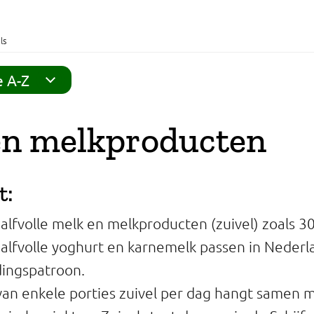
ls
e A-Z
en melkproducten
t:
lfvolle melk en melkproducten (zuivel) zoals 30
lfvolle yoghurt en karnemelk passen in Nederl
ingspatroon.
an enkele porties zuivel per dag hangt samen m