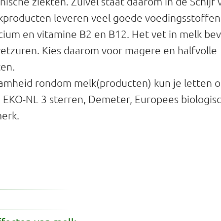
ische ziekten. Zuivel staat daarom in de Schijf v
kproducten leveren veel goede voedingsstoffen,
lcium en vitamine B2 en B12. Het vet in melk bev
etzuren. Kies daarom voor magere en halfvolle
en.
amheid rondom melk(producten) kun je letten 
 EKO-NL 3 sterren, Demeter, Europees biologis
merk.