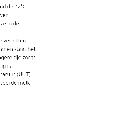
ond de 72°C
jven
ze in de
te verhitten
ar en staat het
ngere tijd zorgt
ig is
eratuur (UHT).
iseerde melk