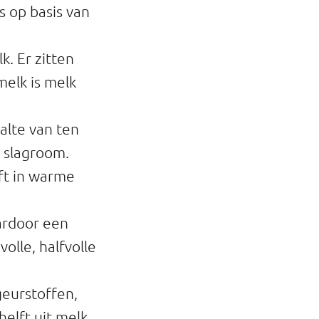
s op basis van
. Er zitten
elk is melk
alte van ten
e slagroom.
ft in warme
aardoor een
olle, halfvolle
geurstoffen,
helft uit melk.