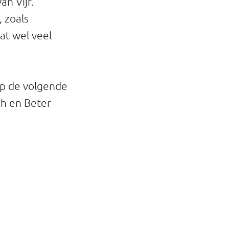
an Vijf.
 zoals
at wel veel
op de volgende
ch en Beter