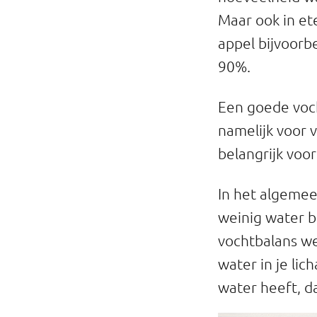
Maar ook in ete
appel bijvoorb
90%.
Een goede voch
namelijk voor v
belangrijk voo
In het algemee
weinig water b
vochtbalans wee
water in je lic
water heeft, d