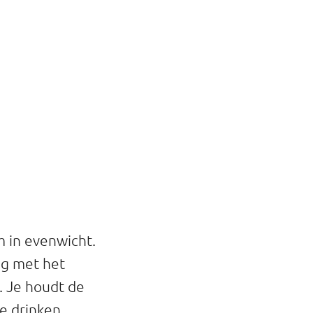
m in evenwicht.
ng met het
. Je houdt de
e drinken.