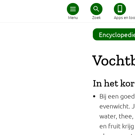
Home
Menu
Zoek
Apps en too
Schijf van Vijf
Encyclopedi
Recepten
Vocht
Afvallen
In het kor
Zwanger en kind
Bij een goed
Duurzaam eten
evenwicht. J
water, thee,
Veilig eten
en fruit kri