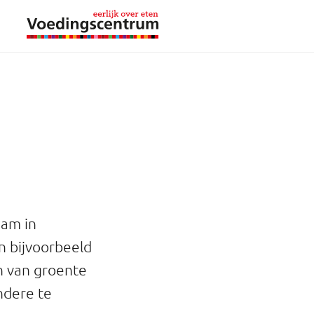
aam in
n bijvoorbeeld
en van groente
andere te