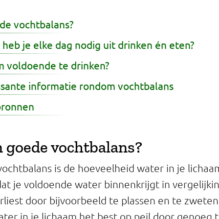
de vochtbalans?
heb je elke dag nodig uit drinken én eten?
om voldoende te drinken?
ssante informatie rondom vochtbalans
bronnen
n goede vochtbalans?
vochtbalans is de hoeveelheid water in je lichaa
at je voldoende water binnenkrijgt in vergelijki
rliest door bijvoorbeeld te plassen en te zweten
ter in je lichaam het best op peil door genoeg t