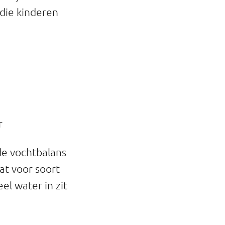
 die kinderen
er
de vochtbalans
at voor soort
el water in zit