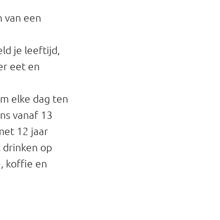
n van een
d je leeftijd,
er eet en
m elke dag ten
ens vanaf 13
 met 12 jaar
t drinken op
, koffie en