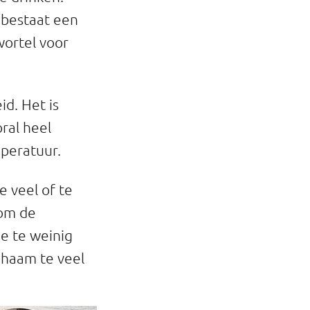
o bestaat een
wortel voor
d. Het is
oral heel
peratuur.
e veel of te
 om de
je te weinig
ichaam te veel