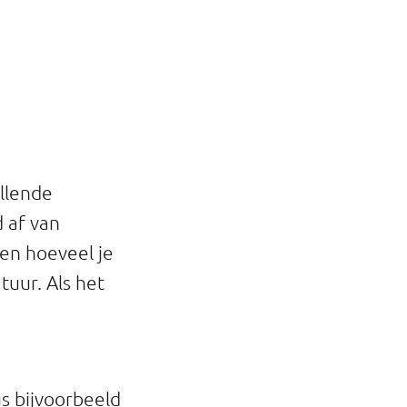
illende
d af van
 en hoeveel je
uur. Als het
s bijvoorbeeld