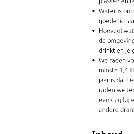
plassen en 
Professionals
Water is onm
goede licha
Onderwijs
Hoeveel wate
Eetomgevingen
de omgeving
drinkt en j
Webshop
We raden vo
Pers
minste 1,4 l
jaar is dat t
Over ons
raden we ten
een dag bij 
andere drank