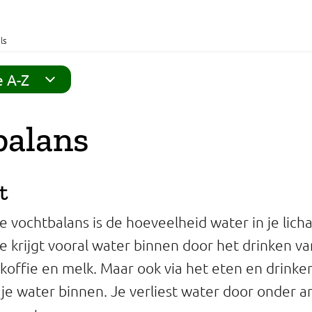
ls
e A-Z
balans
t
e vochtbalans is de hoeveelheid water in je lich
e krijgt vooral water binnen door het drinken va
 koffie en melk. Maar ook via het eten en drink
jg je water binnen. Je verliest water door onder 