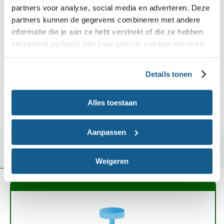
partners voor analyse, social media en adverteren. Deze
partners kunnen de gegevens combineren met andere
informatie die je aan ze hebt verstrekt of die ze hebben
verzameld op basis van jouw gebruik van hun services.
Details tonen
Alles toestaan
Koffie gemaakt met cups
Aanpassen
In welke soorten koffie zitten de meeste
cholesterol-verhogende stoffen?
Weigeren