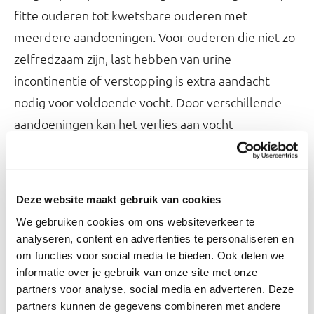
fitte ouderen tot kwetsbare ouderen met
meerdere aandoeningen. Voor ouderen die niet zo
zelfredzaam zijn, last hebben van urine-
incontinentie of verstopping is extra aandacht
nodig voor voldoende vocht. Door verschillende
aandoeningen kan het verlies aan vocht
toegenomen zijn, de vochtbehoefte kan door
ziekte of medicijngebruik hoger zijn, of ouderen
kunnen vergeten te drinken.
Deze website maakt gebruik van cookies
We gebruiken cookies om ons websiteverkeer te
Bij een toename van vochtverlies, koorts, warm
analyseren, content en advertenties te personaliseren en
weer en warme binnentemperaturen hebben
om functies voor social media te bieden. Ook delen we
ouderen meer vocht nodig. In de ouderenzorg,
informatie over je gebruik van onze site met onze
partners voor analyse, social media en adverteren. Deze
waarbij vaak sprake is van zorg voor ouderen met
partners kunnen de gegevens combineren met andere