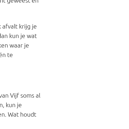
ent geweest en
afvalt krijg je
 dan kun je wat
jken waar je
ën te
an Vijf soms al
n, kun je
en. Wat houdt