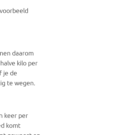
ijvoorbeeld
unnen daarom
alve kilo per
f je de
tig te wegen.
n keer per
bed komt