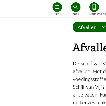
Home
Menu
Zoek
Apps en too
Schijf van Vijf
Afvallen
Recepten
Afvall
Afvallen
De Schijf van V
Zwanger en kind
afvallen. Met d
voedingsstoffe
Duurzaam eten
Schijf van Vijf
Veilig eten
af te vallen, 
en keuzes maken