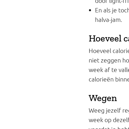
door light-fr
En als je to
halva-jam.
Hoeveel c
Hoeveel calori
niet zeggen ho
week af te val
calorieën binne
Wegen
Weeg jezelf re
week op dezelf