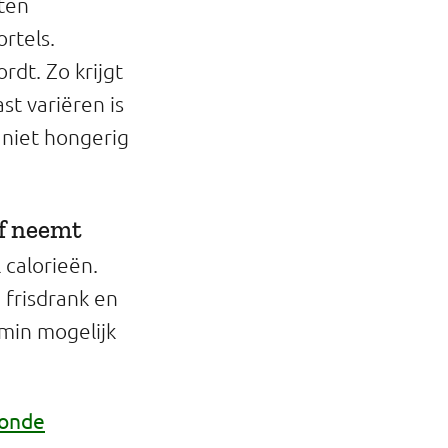
tten
rtels.
rdt. Zo krijgt
st variëren is
e niet hongerig
jf neemt
 calorieën.
 frisdrank en
 min mogelijk
onde