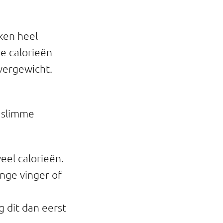
ken heel
ee calorieën
vergewicht.
n slimme
eel calorieën.
ange vinger of
g dit dan eerst