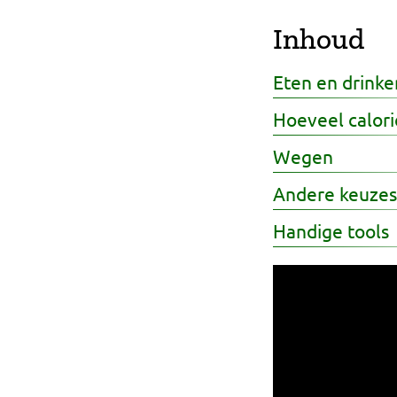
Professionals
Inhoud
Onderwijs
Eten en drinken
Eetomgevingen
Hoeveel calori
Webshop
Wegen
Andere keuzes
Pers
Handige tools
Over ons