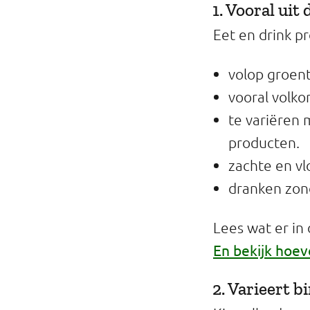
1. Vooral uit 
Eet en drink pr
volop groent
vooral volk
te variëren 
producten.
zachte en vl
dranken zon
Lees wat er in
En bekijk hoev
2. Varieert 