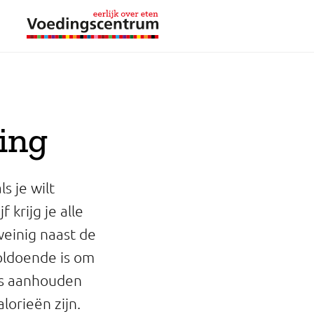
ing
s je wilt
krijg je alle
weinig naast de
 voldoende is om
ns aanhouden
lorieën zijn.