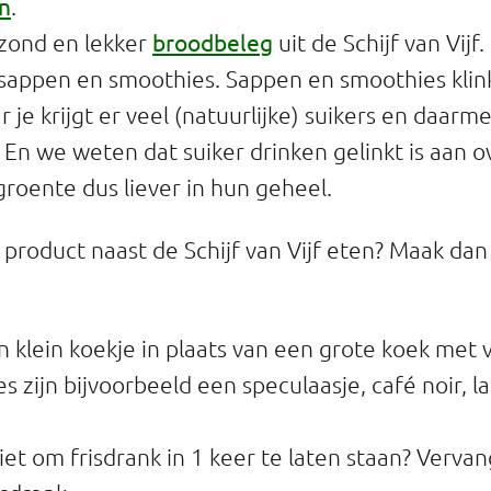
en
.
broodbeleg
ezond en lekker
uit de Schijf van Vijf.
appen en smoothies. Sappen en smoothies klin
 je krijgt er veel (natuurlijke) suikers en daarm
En we weten dat suiker drinken gelinkt is aan o
 groente dus liever in hun geheel.
n product naast de Schijf van Vijf eten? Maak da
n klein koekje in plaats van een grote koek met v
es zijn bijvoorbeeld een speculaasje, café noir, l
niet om frisdrank in 1 keer te laten staan? Vervan