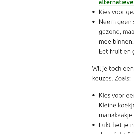
alternatiev
Kies voor g
Neem geen s
gezond, maar
mee binnen. 
Eet fruit en
Wil je toch ee
keuzes. Zoals:
Kies voor ee
Kleine koekj
mariakaakje.
Lukt het je 