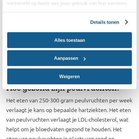
verzameld op basis van jouw gebruik van hun services.
Veel koolhydraten
Omdat peulvruchten veel koolhydraten bevatten,
Details tonen
kun je ze in je maaltijd ook gebruiken in plaats van
aardappelen of graanproducten zoals pasta of rijst.
Alles toestaan
Peulvruchten vervangen geen groente. Het advies
is om bij een maaltijd met peulvruchten ook
Aanpassen
voldoende groente te eten.
Weigeren
Hoe gezond zijn peulvruchten?
Het eten van 250-300 gram peulvruchten per week
verlaagt je kans op bepaalde hartziekten. Het eten
van peulvruchten verlaagt je LDL-cholesterol, wat
helpt om je bloedvaten gezond te houden. Het
eten van peulvruchten in plaats van rood en