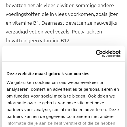
bevatten net als vlees eiwit en sommige andere
voedingstoffen die in vlees voorkomen, zoals ijzer
en vitamine B1. Daarnaast bevatten ze nauwelijks
verzadigd vet en veel vezels. Peulvruchten
bevatten geen vitamine B12.
Bepaalde essentiële aminozuren komen in
plantaardige producten minder of in een andere
verhouding voor dan in dierlijke producten.
Deze website maakt gebruik van cookies
Peulvruchten bevatten weinig methionine, granen
We gebruiken cookies om ons websiteverkeer te
analyseren, content en advertenties te personaliseren en
zijn hier juist rijk aan. Door peulvruchten te
om functies voor social media te bieden. Ook delen we
combineren met granen in een maaltijd wordt de
informatie over je gebruik van onze site met onze
eiwitkwaliteit van de maaltijd verhoogd. Dit is van
partners voor analyse, social media en adverteren. Deze
partners kunnen de gegevens combineren met andere
belang voor vegetariërs en veganisten.
informatie die je aan ze hebt verstrekt of die ze hebben